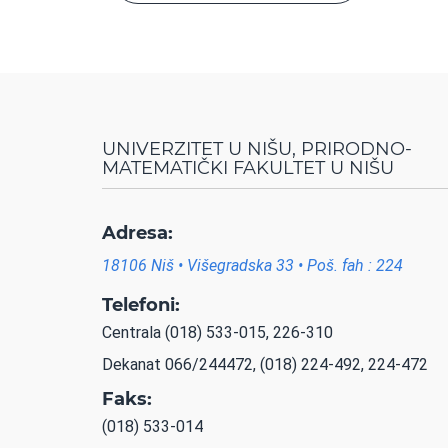
UNIVERZITET U NIŠU, PRIRODNO-
MATEMATIČKI FAKULTET U NIŠU
Adresa:
18106 Niš • Višegradska 33 • Poš. fah : 224
Telefoni:
Centrala (018) 533-015, 226-310
Dekanat 066/244472, (018) 224-492, 224-472
Faks:
(018) 533-014