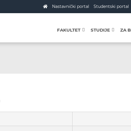
Nastavnički portal
Studentski portal
FAKULTET
STUDIJE
ZA 
a