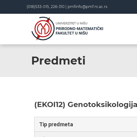
(018)533-015, 226-310 |
pmfinfo@pmf.ni.ac.rs
Predmeti
(EKOI12) Genotoksikologij
Tip predmeta