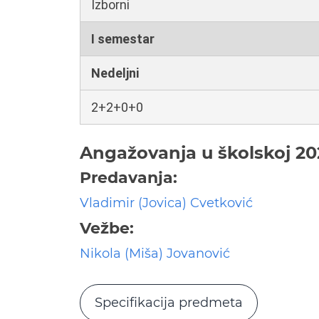
Izborni
I semestar
Nedeljni
2+2+0+0
Angažovanja u školskoj 20
Predavanja:
Vladimir (Jovica) Cvetković
Vežbe:
Nikola (Miša) Jovanović
Specifikacija predmeta