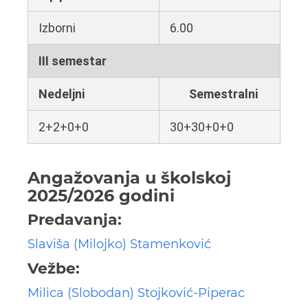
Izborni
6.00
III semestar
Nedeljni
Semestralni
2+2+0+0
30+30+0+0
Angažovanja u školskoj
2025/2026 godini
Predavanja:
Slaviša (Milojko) Stamenković
Vežbe:
Milica (Slobodan) Stojković-Piperac