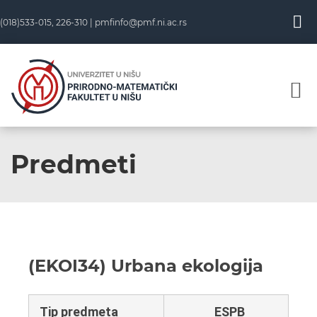
(018)533-015, 226-310 |
pmfinfo@pmf.ni.ac.rs
Predmeti
(EKOI34) Urbana ekologija
Tip predmeta
ESPB