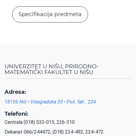
Specifikacija predmeta
UNIVERZITET U NIŠU, PRIRODNO-
MATEMATIČKI FAKULTET U NIŠU
Adresa:
18106 Niš • Višegradska 33 • Poš. fah : 224
Telefoni:
Centrala (018) 533-015, 226-310
Dekanat 066/244472, (018) 224-492, 224-472