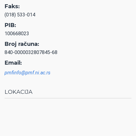
Faks:
(018) 533-014
PIB:
100668023
Broj računa:
840-0000032807845-68
Email:
pmfinfo@pmf.ni.ac.rs
LOKACIJA