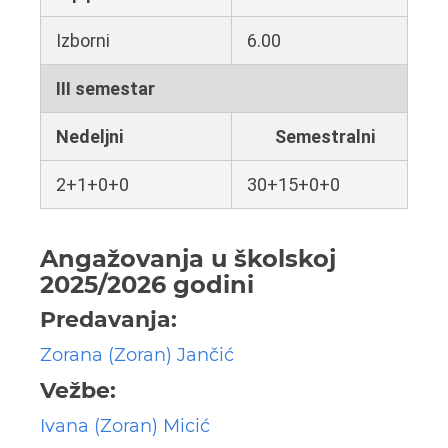
Izborni
6.00
III semestar
Nedeljni
Semestralni
2+1+0+0
30+15+0+0
Angažovanja u školskoj
2025/2026 godini
Predavanja:
Zorana (Zoran) Jančić
Vežbe:
Ivana (Zoran) Micić