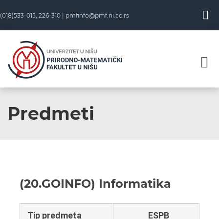
(018)533-015, 226-310 |
pmfinfo@pmf.ni.ac.rs
Predmeti
(20.GOINFO) Informatika
Tip predmeta
ESPB