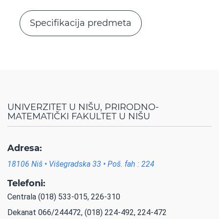
Specifikacija predmeta
UNIVERZITET U NIŠU, PRIRODNO-
MATEMATIČKI FAKULTET U NIŠU
Adresa:
18106 Niš • Višegradska 33 • Poš. fah : 224
Telefoni:
Centrala (018) 533-015, 226-310
Dekanat 066/244472, (018) 224-492, 224-472