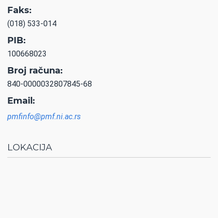
Faks:
(018) 533-014
PIB:
100668023
Broj računa:
840-0000032807845-68
Email:
pmfinfo@pmf.ni.ac.rs
LOKACIJA