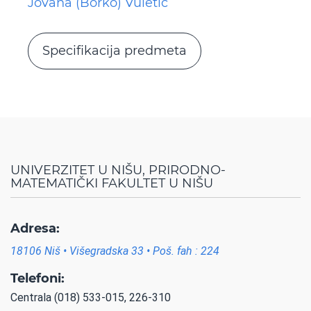
Jovana (Borko) Vuletić
Specifikacija predmeta
UNIVERZITET U NIŠU, PRIRODNO-
MATEMATIČKI FAKULTET U NIŠU
Adresa:
18106 Niš • Višegradska 33 • Poš. fah : 224
Telefoni:
Centrala (018) 533-015, 226-310