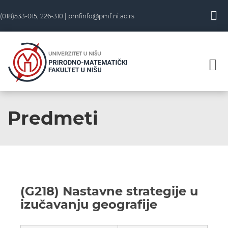
(018)533-015, 226-310 |
pmfinfo@pmf.ni.ac.rs
Predmeti
(G218) Nastavne strategije u
izučavanju geografije