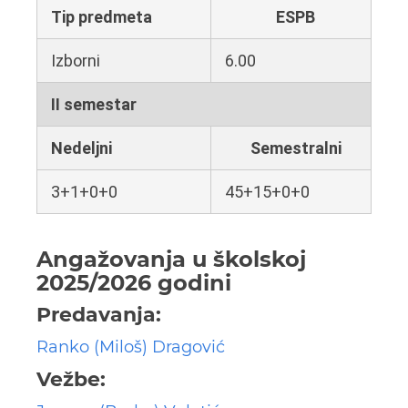
Tip predmeta
ESPB
Izborni
6.00
II semestar
Nedeljni
Semestralni
3+1+0+0
45+15+0+0
Angažovanja u školskoj
2025/2026 godini
Predavanja:
Ranko (Miloš) Dragović
Vežbe: