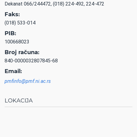
Dekanat 066/244472, (018) 224-492, 224-472
Faks:
(018) 533-014
PIB:
100668023
Broj računa:
840-0000032807845-68
Email:
pmfinfo@pmf.ni.ac.rs
LOKACIJA