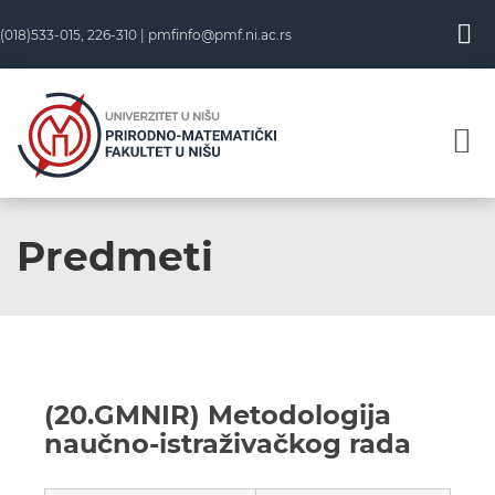
(018)533-015, 226-310 |
pmfinfo@pmf.ni.ac.rs
Predmeti
(20.GMNIR) Metodologija
naučno-istraživačkog rada