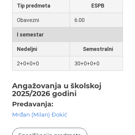
Tip predmeta
ESPB
Obavezni
6.00
I semestar
Nedeljni
Semestralni
2+0+0+0
30+0+0+0
Angažovanja u školskoj
2025/2026 godini
Predavanja:
Mrđan (Milan) Đokić