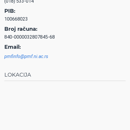
(018) 533-014
PIB:
100668023
Broj računa:
840-0000032807845-68
Email:
pmfinfo@pmf.ni.ac.rs
LOKACIJA