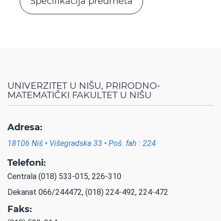
Specifikacija predmeta
UNIVERZITET U NIŠU, PRIRODNO-
MATEMATIČKI FAKULTET U NIŠU
Adresa:
18106 Niš • Višegradska 33 • Poš. fah : 224
Telefoni:
Centrala (018) 533-015, 226-310
Dekanat 066/244472, (018) 224-492, 224-472
Faks: