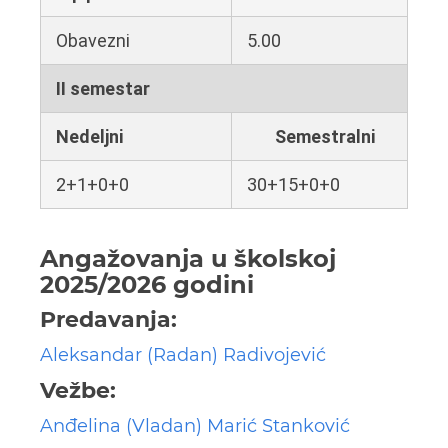
Obavezni
5.00
II semestar
Nedeljni
Semestralni
2+1+0+0
30+15+0+0
Angažovanja u školskoj
2025/2026 godini
Predavanja:
Aleksandar (Radan) Radivojević
Vežbe:
Anđelina (Vladan) Marić Stanković