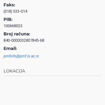
Faks:
(018) 533-014
PIB:
100668023
Broj računa:
840-0000032807845-68
Email:
pmfinfo@pmf.ni.ac.rs
LOKACIJA