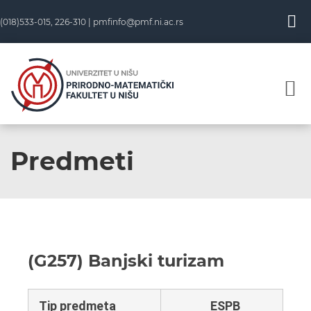
(018)533-015, 226-310 |
pmfinfo@pmf.ni.ac.rs
Predmeti
(G257) Banjski turizam
Tip predmeta
ESPB