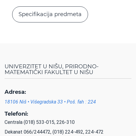
Specifikacija predmeta
UNIVERZITET U NIŠU, PRIRODNO-
MATEMATIČKI FAKULTET U NIŠU
Adresa:
18106 Niš • Višegradska 33 • Poš. fah : 224
Telefoni:
Centrala (018) 533-015, 226-310
Dekanat 066/244472, (018) 224-492, 224-472