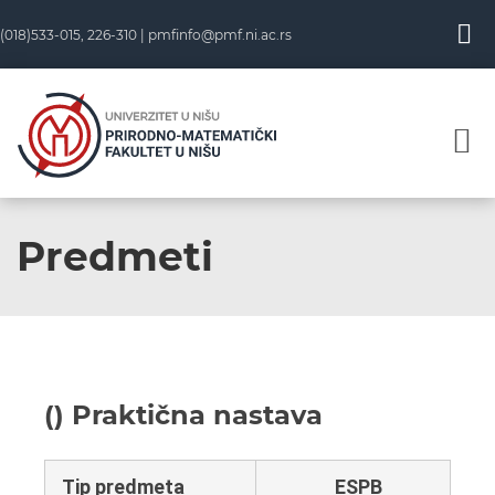
(018)533-015, 226-310 |
pmfinfo@pmf.ni.ac.rs
Predmeti
() Praktična nastava
Tip predmeta
ESPB