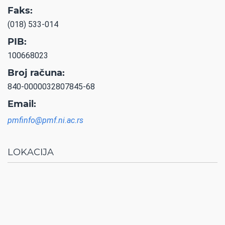
Faks:
(018) 533-014
PIB:
100668023
Broj računa:
840-0000032807845-68
Email:
pmfinfo@pmf.ni.ac.rs
LOKACIJA