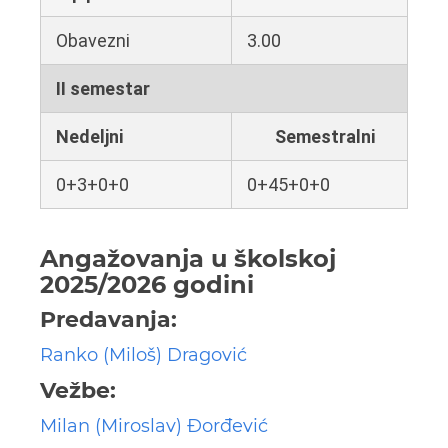
Obavezni
3.00
II semestar
Nedeljni
Semestralni
0+3+0+0
0+45+0+0
Angažovanja u školskoj
2025/2026 godini
Predavanja:
Ranko (Miloš) Dragović
Vežbe:
Milan (Miroslav) Đorđević