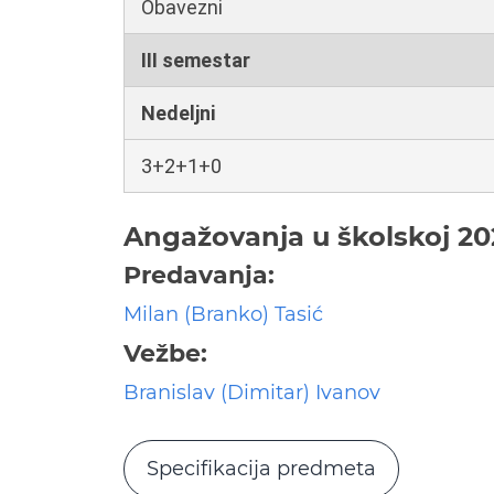
Obavezni
III semestar
Nedeljni
3+2+1+0
Angažovanja u školskoj 20
Predavanja:
Milan (Branko) Tasić
Vežbe:
Branislav (Dimitar) Ivanov
Specifikacija predmeta