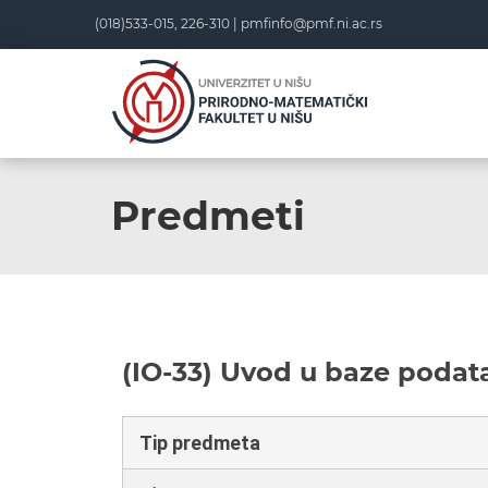
(018)533-015, 226-310 |
pmfinfo@pmf.ni.ac.rs
Predmeti
(IO-33) Uvod u baze podat
Tip predmeta