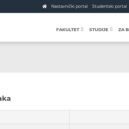
Nastavnički portal
Studentski portal
FAKULTET
STUDIJE
ZA 
aka