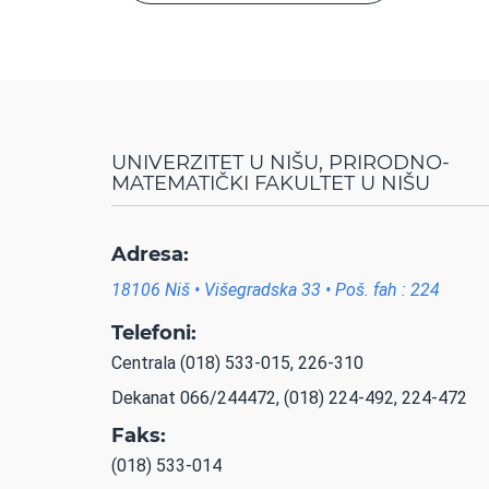
UNIVERZITET U NIŠU, PRIRODNO-
MATEMATIČKI FAKULTET U NIŠU
Adresa:
18106 Niš • Višegradska 33 • Poš. fah : 224
Telefoni:
Centrala (018) 533-015, 226-310
Dekanat 066/244472, (018) 224-492, 224-472
Faks:
(018) 533-014