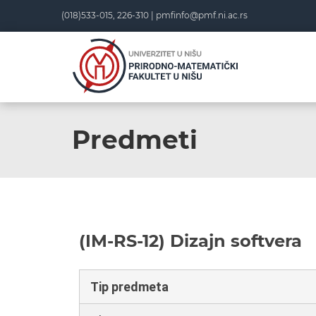
(018)533-015, 226-310 |
pmfinfo@pmf.ni.ac.rs
Predmeti
(IM-RS-12) Dizajn softvera
Tip predmeta