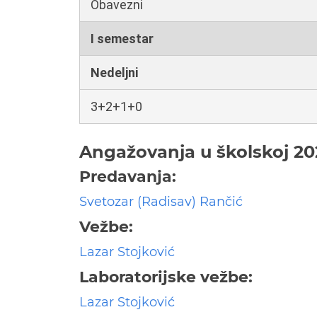
Obavezni
I semestar
Nedeljni
3+2+1+0
Angažovanja u školskoj 20
Predavanja:
Svetozar (Radisav) Rančić
Vežbe:
Lazar Stojković
Laboratorijske vežbe:
Lazar Stojković