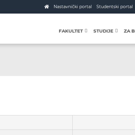
Nastavnički portal
Studentski portal
FAKULTET
STUDIJE
ZA 