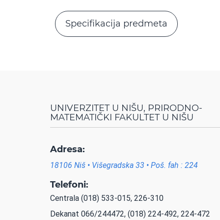
Specifikacija predmeta
UNIVERZITET U NIŠU, PRIRODNO-
MATEMATIČKI FAKULTET U NIŠU
Adresa:
18106 Niš • Višegradska 33 • Poš. fah : 224
Telefoni:
Centrala (018) 533-015, 226-310
Dekanat 066/244472, (018) 224-492, 224-472