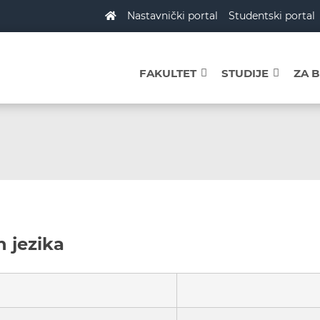
Nastavnički portal
Studentski portal
FAKULTET
STUDIJE
ZA 
h jezika