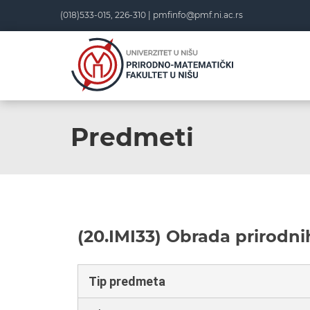
(018)533-015, 226-310 |
pmfinfo@pmf.ni.ac.rs
Predmeti
(20.IMI33) Obrada prirodni
Tip predmeta