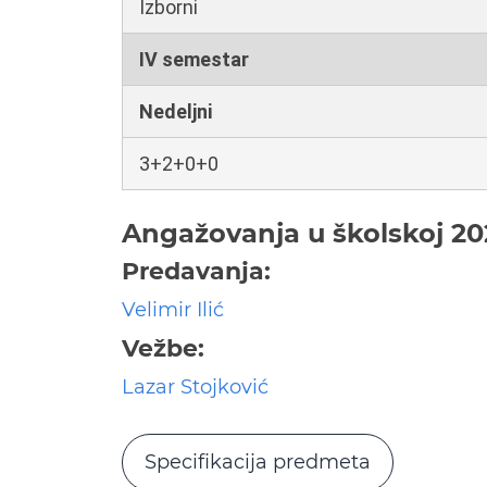
Izborni
IV semestar
Nedeljni
3+2+0+0
Angažovanja u školskoj 20
Predavanja:
Velimir Ilić
Vežbe:
Lazar Stojković
Specifikacija predmeta