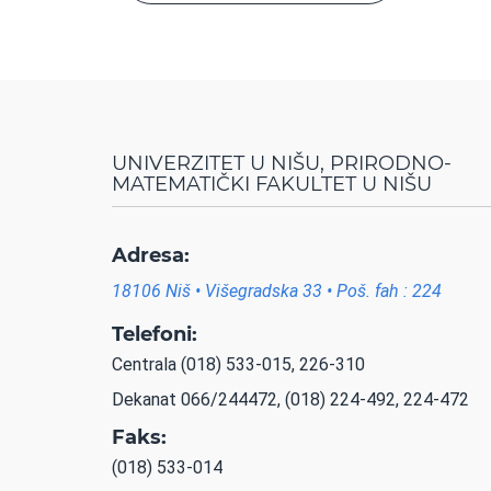
UNIVERZITET U NIŠU, PRIRODNO-
MATEMATIČKI FAKULTET U NIŠU
Adresa:
18106 Niš • Višegradska 33 • Poš. fah : 224
Telefoni:
Centrala (018) 533-015, 226-310
Dekanat 066/244472, (018) 224-492, 224-472
Faks:
(018) 533-014