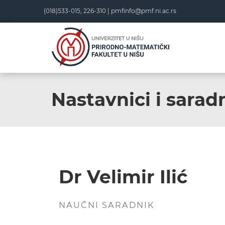
(018)533-015, 226-310 |
pmfinfo@pmf.ni.ac.rs
Nastavnici i saradn
Dr Velimir Ilić
NAUČNI SARADNIK