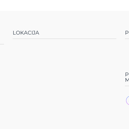
LOKACIJA
P
P
M