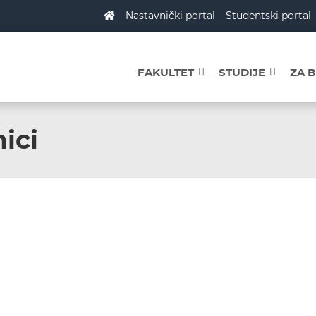
Nastavnički portal
Studentski portal
FAKULTET
STUDIJE
ZA 
ici