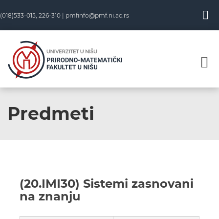
(018)533-015, 226-310 |
pmfinfo@pmf.ni.ac.rs
Predmeti
(20.IMI30) Sistemi zasnovani
na znanju