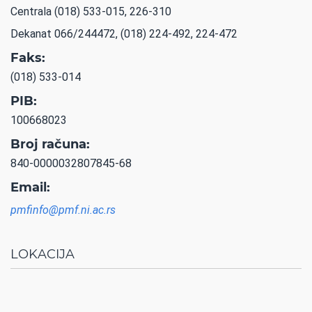
Centrala (018) 533-015, 226-310
Dekanat 066/244472, (018) 224-492, 224-472
Faks:
(018) 533-014
PIB:
100668023
Broj računa:
840-0000032807845-68
Email:
pmfinfo@pmf.ni.ac.rs
LOKACIJA