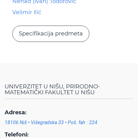
Nenad (Ivan) Todorović
Velimir Ilić
Specifikacija predmeta
UNIVERZITET U NIŠU, PRIRODNO-
MATEMATIČKI FAKULTET U NIŠU
Adresa:
18106 Niš • Višegradska 33 • Poš. fah : 224
Telefoni: