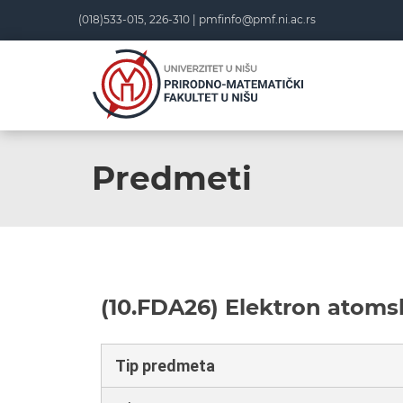
(018)533-015, 226-310 |
pmfinfo@pmf.ni.ac.rs
Predmeti
(10.FDA26) Elektron atomsk
Tip predmeta