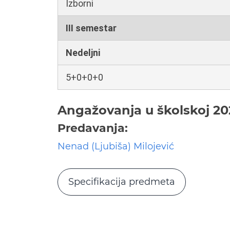
Izborni
III semestar
Nedeljni
5+0+0+0
Angažovanja u školskoj 20
Predavanja:
Nenad (Ljubiša) Milojević
Specifikacija predmeta