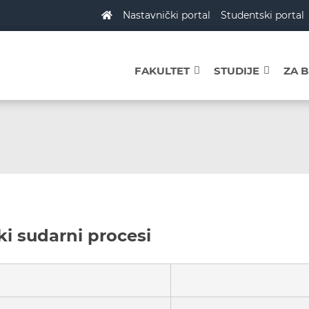
Nastavnički portal
Studentski portal
FAKULTET
STUDIJE
ZA 
i sudarni procesi