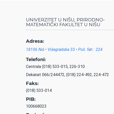
UNIVERZITET U NIŠU, PRIRODNO-
MATEMATIČKI FAKULTET U NIŠU
Adresa:
18106 Niš • Višegradska 33 • Poš. fah : 224
Telefoni:
Centrala (018) 533-015, 226-310
Dekanat 066/244472, (018) 224-492, 224-472
Faks:
(018) 533-014
PIB:
100668023