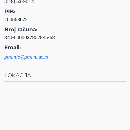
(018) 533-014
PIB:
100668023
Broj računa:
840-0000032807845-68
Email:
pmfinfo@pmf.ni.ac.rs
LOKACIJA