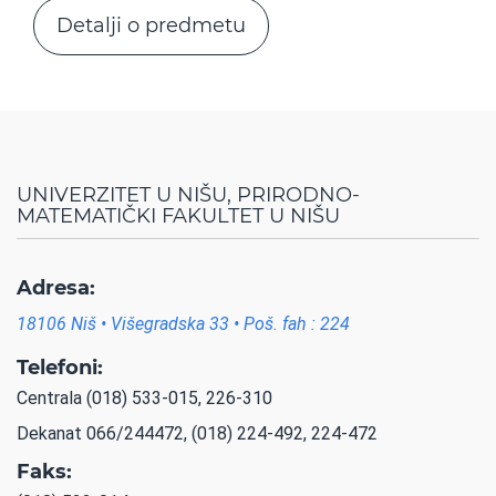
Detalji o predmetu
UNIVERZITET U NIŠU, PRIRODNO-
MATEMATIČKI FAKULTET U NIŠU
Adresa:
18106 Niš • Višegradska 33 • Poš. fah : 224
Telefoni:
Centrala (018) 533-015, 226-310
Dekanat 066/244472, (018) 224-492, 224-472
Faks: