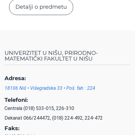
Detalji o predmetu
UNIVERZITET U NIŠU, PRIRODNO-
MATEMATIČKI FAKULTET U NIŠU
Adresa:
18106 Niš • Višegradska 33 • Poš. fah : 224
Telefoni:
Centrala (018) 533-015, 226-310
Dekanat 066/244472, (018) 224-492, 224-472
Faks: