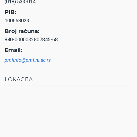
(018) 533-014
PIB:
100668023
Broj računa:
840-0000032807845-68
Email:
pmfinfo@pmf.ni.ac.rs
LOKACIJA