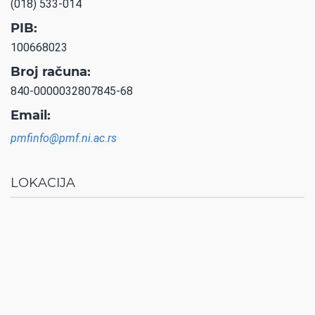
(018) 533-014
PIB:
100668023
Broj računa:
840-0000032807845-68
Email:
pmfinfo@pmf.ni.ac.rs
LOKACIJA