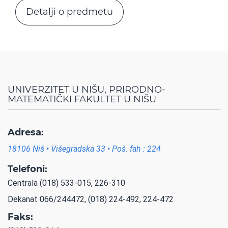
Detalji o predmetu
UNIVERZITET U NIŠU, PRIRODNO-
MATEMATIČKI FAKULTET U NIŠU
Adresa:
18106 Niš • Višegradska 33 • Poš. fah : 224
Telefoni:
Centrala (018) 533-015, 226-310
Dekanat 066/244472, (018) 224-492, 224-472
Faks: