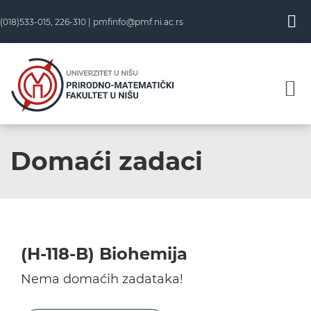
Skip
(018)533-015, 226-310 |
pmfinfo@pmf.ni.ac.rs
to
content
Domaći zadaci
(H-118-B) Biohemija
Nema domaćih zadataka!