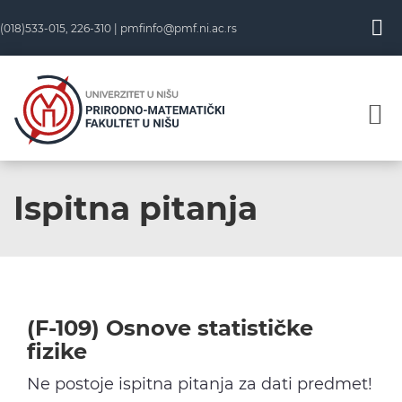
Skip
(018)533-015, 226-310 |
pmfinfo@pmf.ni.ac.rs
to
content
Ispitna pitanja
(F-109) Osnove statističke
fizike
Ne postoje ispitna pitanja za dati predmet!