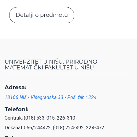
Detalji o predmetu
UNIVERZITET U NIŠU, PRIRODNO-
MATEMATIČKI FAKULTET U NIŠU
Adresa:
18106 Niš • Višegradska 33 • Poš. fah : 224
Telefoni:
Centrala (018) 533-015, 226-310
Dekanat 066/244472, (018) 224-492, 224-472