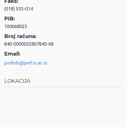
Faks:
(018) 533-014
PIB:
100668023
Broj računa:
840-0000032807845-68
Email:
pmfinfo@pmf.ni.ac.rs
LOKACIJA