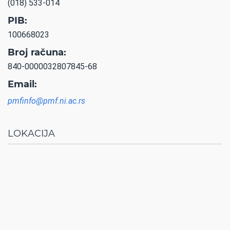
(018) 533-014
PIB:
100668023
Broj računa:
840-0000032807845-68
Email:
pmfinfo@pmf.ni.ac.rs
LOKACIJA