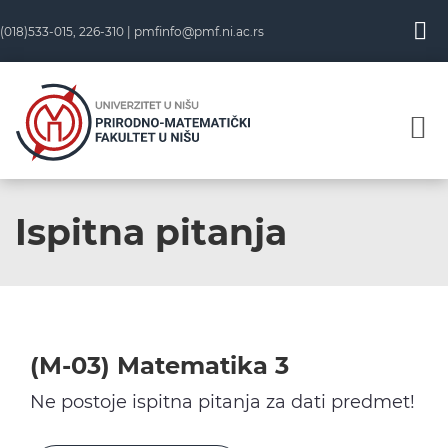
Skip
(018)533-015, 226-310 |
pmfinfo@pmf.ni.ac.rs
to
content
Ispitna pitanja
(M-03) Matematika 3
Ne postoje ispitna pitanja za dati predmet!