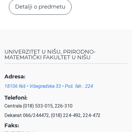
Detalji o predmetu
UNIVERZITET U NIŠU, PRIRODNO-
MATEMATIČKI FAKULTET U NIŠU
Adresa:
18106 Niš • Višegradska 33 • Poš. fah : 224
Telefoni:
Centrala (018) 533-015, 226-310
Dekanat 066/244472, (018) 224-492, 224-472
Faks: