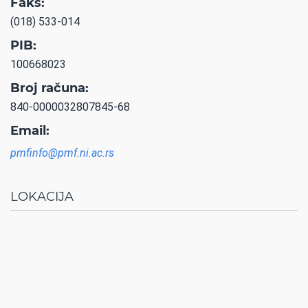
Faks:
(018) 533-014
PIB:
100668023
Broj računa:
840-0000032807845-68
Email:
pmfinfo@pmf.ni.ac.rs
LOKACIJA