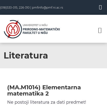
Skip
(018)533-015, 226-310 |
pmfinfo@pmf.ni.ac.rs
to
content
Literatura
(MA.M1014) Elementarna
matematika 2
Ne postoji literatura za dati predmet!