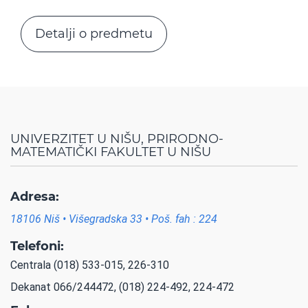
Detalji o predmetu
UNIVERZITET U NIŠU, PRIRODNO-
MATEMATIČKI FAKULTET U NIŠU
Adresa:
18106 Niš • Višegradska 33 • Poš. fah : 224
Telefoni:
Centrala (018) 533-015, 226-310
Dekanat 066/244472, (018) 224-492, 224-472