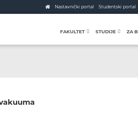
Nastavnički portal
Studentski portal
FAKULTET
STUDIJE
ZA 
a vakuuma