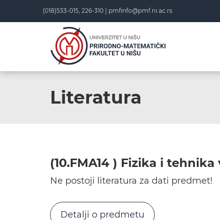
Skip
(018)533-015, 226-310 |
pmfinfo@pmf.ni.ac.rs
to
content
Literatura
(10.FMA14 ) Fizika i tehnik
Ne postoji literatura za dati predmet!
Detalji o predmetu