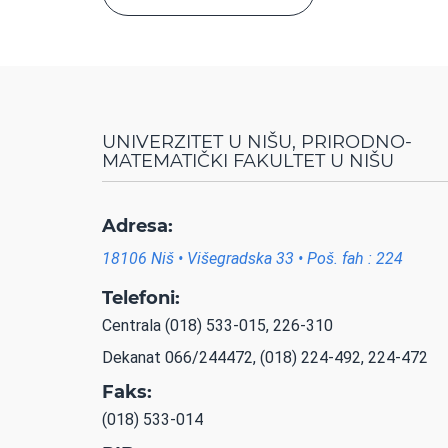
UNIVERZITET U NIŠU, PRIRODNO-
MATEMATIČKI FAKULTET U NIŠU
Adresa:
18106 Niš • Višegradska 33 • Poš. fah : 224
Telefoni:
Centrala (018) 533-015, 226-310
Dekanat 066/244472, (018) 224-492, 224-472
Faks:
(018) 533-014