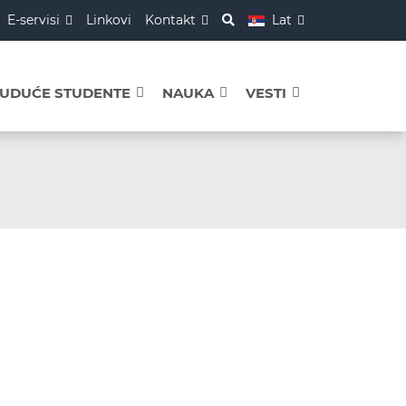
E-servisi
Linkovi
Kontakt
Lat
BUDUĆE STUDENTE
NAUKA
VESTI