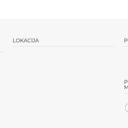
LOKACIJA
P
P
M