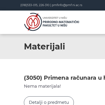
Skip
(018)533-015, 226-310 |
pmfinfo@pmf.ni.ac.rs
to
content
Materijali
(3050) Primena računara u 
Nema materijala!
Detalji o predmetu