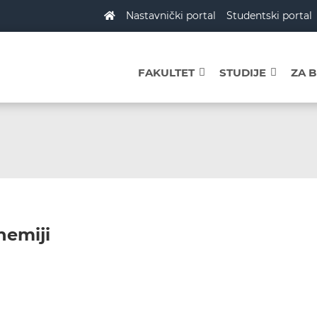
Nastavnički portal
Studentski portal
FAKULTET
STUDIJE
ZA 
hemiji