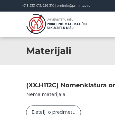
Skip
(018)533-015, 226-310 |
pmfinfo@pmf.ni.ac.rs
to
content
Materijali
(XX.H112C) Nomenklatura or
Nema materijala!
Detalji o predmetu