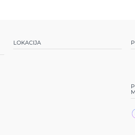
LOKACIJA
P
P
M