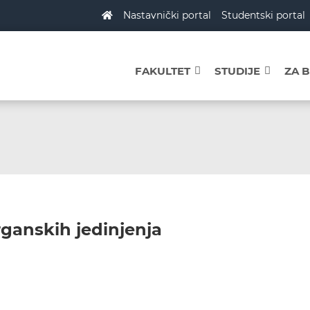
Nastavnički portal
Studentski portal
FAKULTET
STUDIJE
ZA 
ganskih jedinjenja