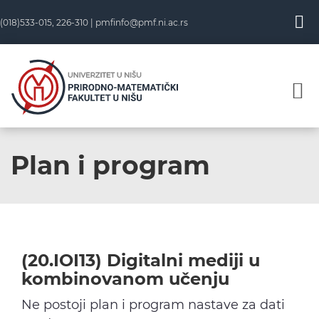
Skip
(018)533-015, 226-310 |
pmfinfo@pmf.ni.ac.rs
to
content
Plan i program
(20.IOI13) Digitalni mediji u
kombinovanom učenju
Ne postoji plan i program nastave za dati