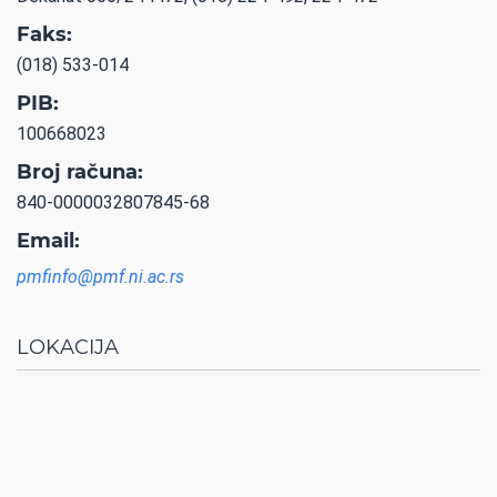
Faks:
(018) 533-014
PIB:
100668023
Broj računa:
840-0000032807845-68
Email:
pmfinfo@pmf.ni.ac.rs
LOKACIJA