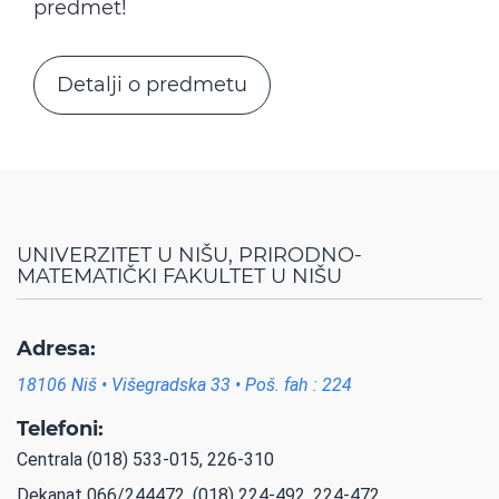
predmet!
Detalji o predmetu
UNIVERZITET U NIŠU, PRIRODNO-
MATEMATIČKI FAKULTET U NIŠU
Adresa:
18106 Niš • Višegradska 33 • Poš. fah : 224
Telefoni:
Centrala (018) 533-015, 226-310
Dekanat 066/244472, (018) 224-492, 224-472