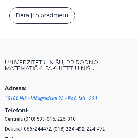
Detalji o predmetu
UNIVERZITET U NIŠU, PRIRODNO-
MATEMATIČKI FAKULTET U NIŠU
Adresa:
18106 Niš • Višegradska 33 • Poš. fah : 224
Telefoni:
Centrala (018) 533-015, 226-310
Dekanat 066/244472, (018) 224-492, 224-472