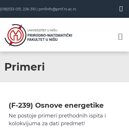
Skip
(018)533-015, 226-310 |
pmfinfo@pmf.ni.ac.rs
to
content
Primeri
(F-239) Osnove energetike
Ne postoje primeri prethodnih ispita i
kolokvijuma za dati predmet!