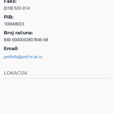
Faks:
(018) 533-014
PIB:
100668023
Broj računa:
840-0000032807845-68
Email:
pmfinfo@pmf.ni.ac.rs
LOKACIJA