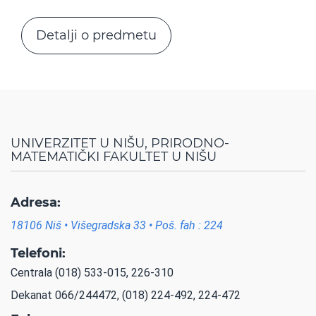
Detalji o predmetu
UNIVERZITET U NIŠU, PRIRODNO-
MATEMATIČKI FAKULTET U NIŠU
Adresa:
18106 Niš • Višegradska 33 • Poš. fah : 224
Telefoni:
Centrala (018) 533-015, 226-310
Dekanat 066/244472, (018) 224-492, 224-472