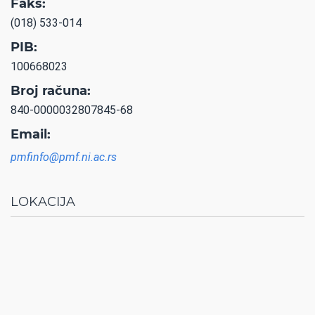
Faks:
(018) 533-014
PIB:
100668023
Broj računa:
840-0000032807845-68
Email:
pmfinfo@pmf.ni.ac.rs
LOKACIJA