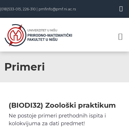
Skip
(018)533-015, 226-310 |
pmfinfo@pmf.ni.ac.rs
to
content
Primeri
(BIODI32) Zoološki praktikum
Ne postoje primeri prethodnih ispita i
kolokvijuma za dati predmet!