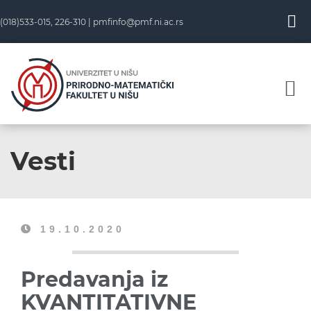
(018)533-015, 226-310 |
pmfinfo@pmf.ni.ac.rs
Vesti
19.10.2020
Predavanja iz
KVANTITATIVNE