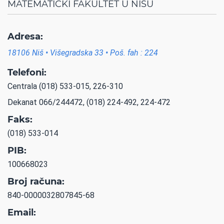
MATEMATIČKI FAKULTET U NIŠU
Adresa:
18106 Niš • Višegradska 33 • Poš. fah : 224
Telefoni:
Centrala (018) 533-015, 226-310
Dekanat 066/244472, (018) 224-492, 224-472
Faks:
(018) 533-014
PIB:
100668023
Broj računa:
840-0000032807845-68
Email: