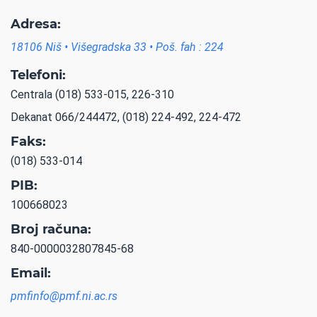
Adresa:
18106 Niš • Višegradska 33 • Poš. fah : 224
Telefoni:
Centrala (018) 533-015, 226-310
Dekanat 066/244472, (018) 224-492, 224-472
Faks:
(018) 533-014
PIB:
100668023
Broj računa:
840-0000032807845-68
Email:
pmfinfo@pmf.ni.ac.rs