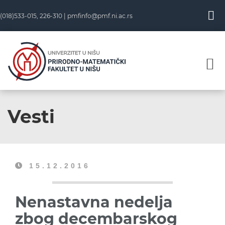
(018)533-015, 226-310 |
pmfinfo@pmf.ni.ac.rs
Vesti
15.12.2016
Nenastavna nedelja
zbog decembarskog