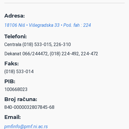
Adresa:
18106 Niš • Višegradska 33 • Poš. fah : 224
Telefoni:
Centrala (018) 533-015, 226-310
Dekanat 066/244472, (018) 224-492, 224-472
Faks:
(018) 533-014
PIB:
100668023
Broj računa:
840-0000032807845-68
Email:
pmfinfo@pmf.ni.ac.rs