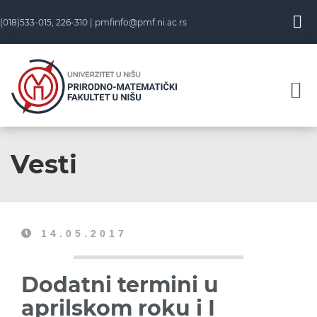
(018)533-015, 226-310 |
pmfinfo@pmf.ni.ac.rs
Vesti
14.05.2017
Dodatni termini u
aprilskom roku i I