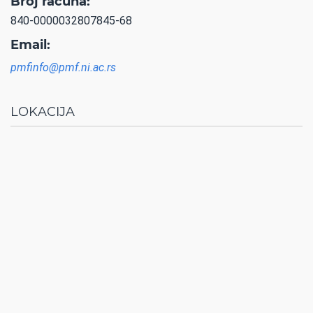
Broj računa:
840-0000032807845-68
Email:
pmfinfo@pmf.ni.ac.rs
LOKACIJA