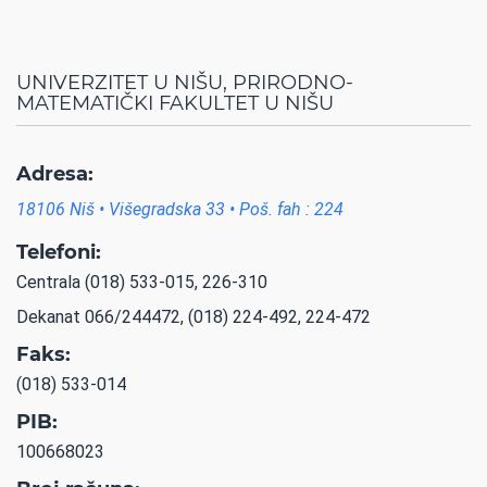
UNIVERZITET U NIŠU, PRIRODNO-
MATEMATIČKI FAKULTET U NIŠU
Adresa:
18106 Niš • Višegradska 33 • Poš. fah : 224
Telefoni:
Centrala (018) 533-015, 226-310
Dekanat 066/244472, (018) 224-492, 224-472
Faks:
(018) 533-014
PIB:
100668023