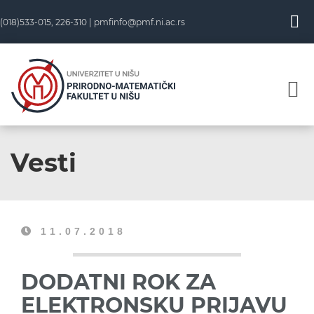
(018)533-015, 226-310 |
pmfinfo@pmf.ni.ac.rs
Vesti
11.07.2018
DODATNI ROK ZA
ELEKTRONSKU PRIJAVU