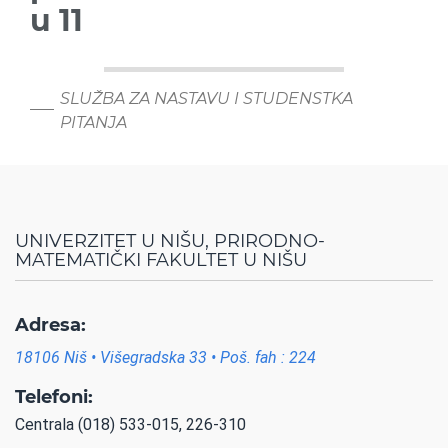
u 11
SLUŽBA ZA NASTAVU I STUDENSTKA
PITANJA
UNIVERZITET U NIŠU, PRIRODNO-
MATEMATIČKI FAKULTET U NIŠU
Adresa:
18106 Niš • Višegradska 33 • Poš. fah : 224
Telefoni:
Centrala (018) 533-015, 226-310