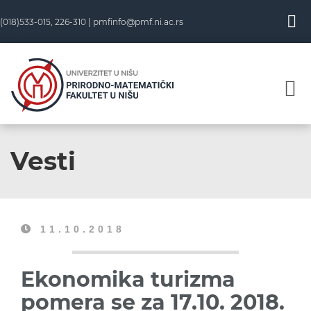
(018)533-015, 226-310 |
pmfinfo@pmf.ni.ac.rs
Vesti
11.10.2018
Ekonomika turizma
pomera se za 17.10. 2018.