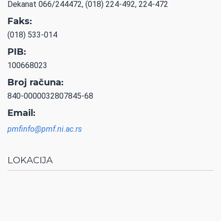
Dekanat 066/244472, (018) 224-492, 224-472
Faks:
(018) 533-014
PIB:
100668023
Broj računa:
840-0000032807845-68
Email:
pmfinfo@pmf.ni.ac.rs
LOKACIJA