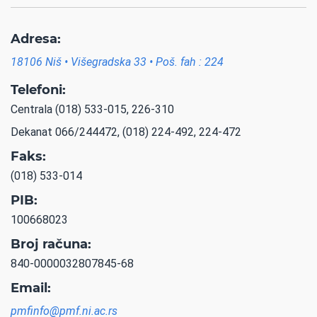
Adresa:
18106 Niš • Višegradska 33 • Poš. fah : 224
Telefoni:
Centrala (018) 533-015, 226-310
Dekanat 066/244472, (018) 224-492, 224-472
Faks:
(018) 533-014
PIB:
100668023
Broj računa:
840-0000032807845-68
Email:
pmfinfo@pmf.ni.ac.rs