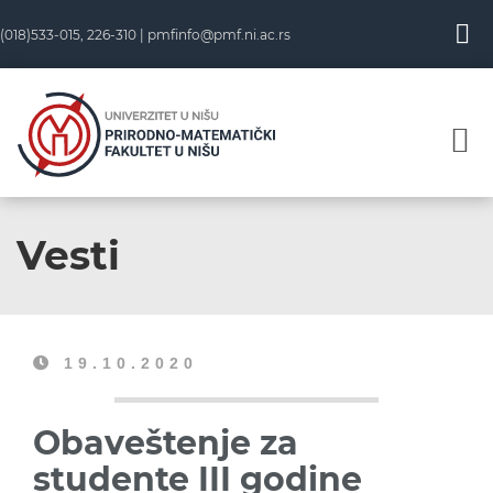
(018)533-015, 226-310 |
pmfinfo@pmf.ni.ac.rs
Vesti
19.10.2020
Obaveštenje za
studente III godine