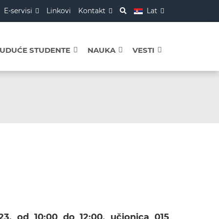
E-servisi
Linkovi
Kontakt
Lat
BUDUĆE STUDENTE
NAUKA
VESTI
23. od 10:00 do 12:00, učionica 015