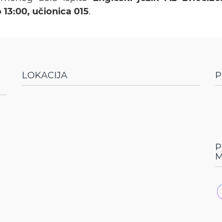
 13:00, učionica 015
.
LOKACIJA
P
P
M