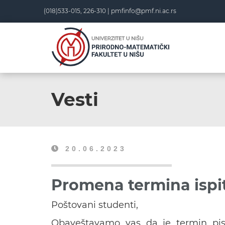
(018)533-015, 226-310 |
pmfinfo@pmf.ni.ac.rs
Vesti
20.06.2023
Promena termina ispit
Poštovani studenti,
Obaveštavamo vas da je termin pi