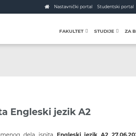
Nastavnički portal
Studentski portal
FAKULTET
STUDIJE
ZA 
a Engleski jezik A2
smenog dela ispita
Engleski jezik A2
27.06.20