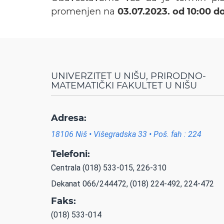
promenjen na
03.07.2023. od 10:00 do
UNIVERZITET U NIŠU, PRIRODNO-
MATEMATIČKI FAKULTET U NIŠU
Adresa:
18106 Niš • Višegradska 33 • Poš. fah : 224
Telefoni:
Centrala (018) 533-015, 226-310
Dekanat 066/244472, (018) 224-492, 224-472
Faks:
(018) 533-014