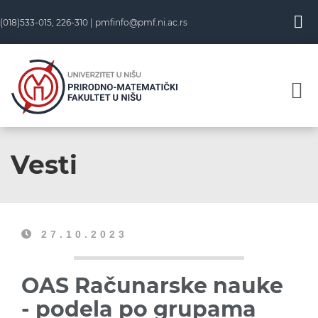
(018)533-015, 226-310 |
pmfinfo@pmf.ni.ac.rs
Vesti
27.10.2023
OAS Računarske nauke
- podela po grupama