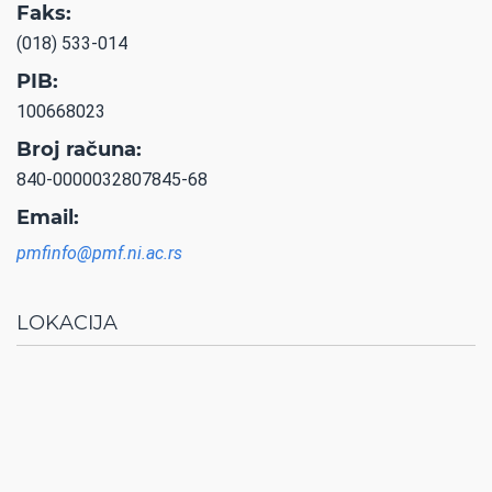
Faks:
(018) 533-014
PIB:
100668023
Broj računa:
840-0000032807845-68
Email:
pmfinfo@pmf.ni.ac.rs
LOKACIJA