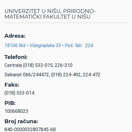
UNIVERZITET U NIŠU, PRIRODNO-
MATEMATIČKI FAKULTET U NIŠU
Adresa:
18106 Niš • Višegradska 33 • Poš. fah : 224
Telefoni:
Centrala (018) 533-015, 226-310
Dekanat 066/244472, (018) 224-492, 224-472
Faks:
(018) 533-014
PIB:
100668023
Broj računa:
840-0000032807845-68