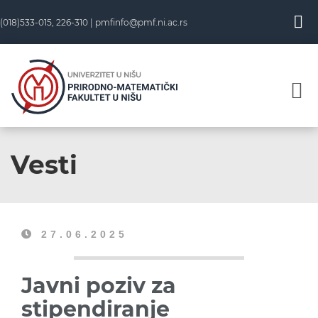
(018)533-015, 226-310 |
pmfinfo@pmf.ni.ac.rs
Vesti
27.06.2025
Javni poziv za
stipendiranje