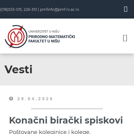
(018)533-015, 226-310 |
pmfinfo@pmf.ni.ac.rs
Vesti
29.04.2026
Konačni birački spiskovi
Poštovane koleginice i kolege,