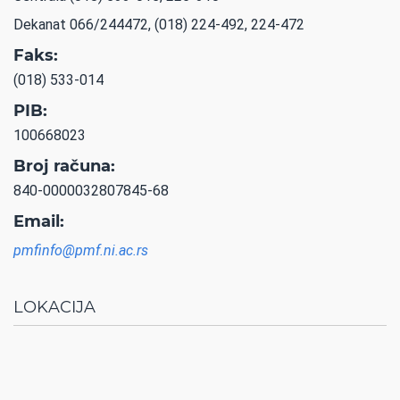
Dekanat 066/244472, (018) 224-492, 224-472
Faks:
(018) 533-014
PIB:
100668023
Broj računa:
840-0000032807845-68
Email:
pmfinfo@pmf.ni.ac.rs
LOKACIJA