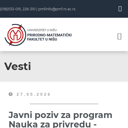
(018)533-015, 226-310 |
pmfinfo@pmf.ni.ac.rs
Vesti
27.05.2026
Javni poziv za program
Nauka za privredu -