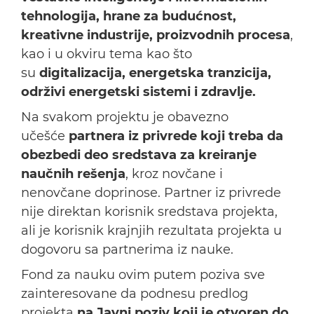
tehnologija, hrane za budućnost,
kreativne industrije, proizvodnih procesa
,
kao i u okviru tema kao što
su
digitalizacija, energetska tranzicija,
održivi energetski sistemi i zdravlje.
Na svakom projektu je obavezno
učešće
partnera iz privrede koji treba da
obezbedi deo sredstava za kreiranje
naučnih rešenja
, kroz novčane i
nenovčane doprinose. Partner iz privrede
nije direktan korisnik sredstava projekta,
ali je korisnik krajnjih rezultata projekta u
dogovoru sa partnerima iz nauke.
Fond za nauku ovim putem poziva sve
zainteresovane da podnesu predlog
projekta
na Javni poziv koji je otvoren do