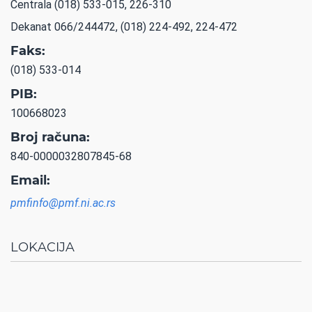
Centrala (018) 533-015, 226-310
Dekanat 066/244472, (018) 224-492, 224-472
Faks:
(018) 533-014
PIB:
100668023
Broj računa:
840-0000032807845-68
Email:
pmfinfo@pmf.ni.ac.rs
LOKACIJA