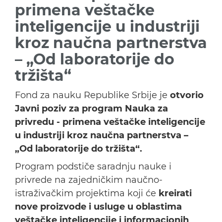
primena veštačke
inteligencije u industriji
kroz naučna partnerstva
– „Od laboratorije do
tržišta“
Fond za nauku Republike Srbije je
otvorio
Javni poziv za program
Nauka za
privredu - primena veštačke inteligencije
u industriji kroz naučna partnerstva –
„Od laboratorije do tržišta“.
Program podstiče saradnju nauke i
privrede na zajedničkim naučno-
istraživačkim projektima koji će
kreirati
nove proizvode i usluge u oblastima
veštačke inteligencije i informacionih