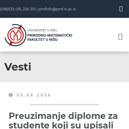
(018)533-015, 226-310 |
pmfinfo@pmf.ni.ac.rs
Vesti
02.06.2026
Preuzimanje diplome za
studente koji su upisali