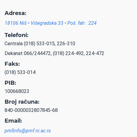
Adresa:
18106 Niš • Višegradska 33 • Poš. fah : 224
Telefoni:
Centrala (018) 533-015, 226-310
Dekanat 066/244472, (018) 224-492, 224-472
Faks:
(018) 533-014
PIB:
100668023
Broj računa:
840-0000032807845-68
Email:
pmfinfo@pmf.ni.ac.rs