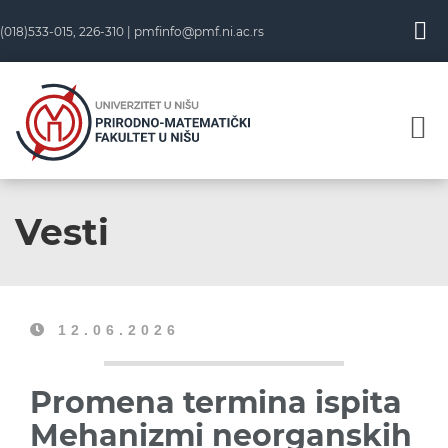
(018)533-015, 226-310 |
pmfinfo@pmf.ni.ac.rs
Vesti
12.06.2026
Promena termina ispita
Mehanizmi neorganskih