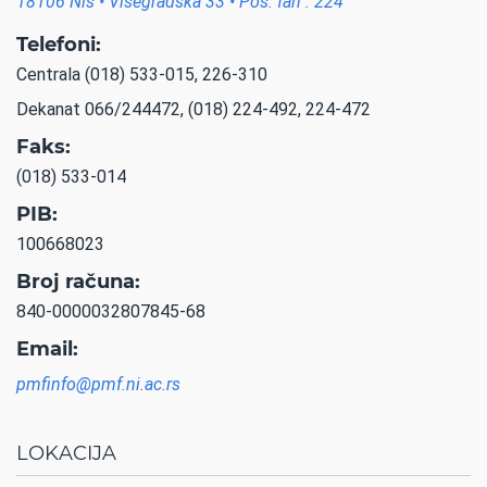
18106 Niš • Višegradska 33 • Poš. fah : 224
Telefoni:
Centrala (018) 533-015, 226-310
Dekanat 066/244472, (018) 224-492, 224-472
Faks:
(018) 533-014
PIB:
100668023
Broj računa:
840-0000032807845-68
Email:
pmfinfo@pmf.ni.ac.rs
LOKACIJA