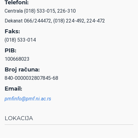
Telefoni:
Centrala (018) 533-015, 226-310
Dekanat 066/244472, (018) 224-492, 224-472
Faks:
(018) 533-014
PIB:
100668023
Broj računa:
840-0000032807845-68
Email:
pmfinfo@pmf.ni.ac.rs
LOKACIJA