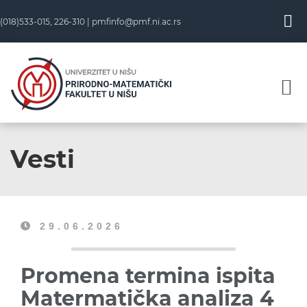
(018)533-015, 226-310 |
pmfinfo@pmf.ni.ac.rs
Vesti
29.06.2026
Promena termina ispita
Matermatička analiza 4