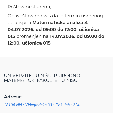
Poštovani studenti,
Obaveštavamo vas da je termin usmenog
dela ispita
Matermatička analiza 4
04.07.2026. od 09:00 do 12:00, učionica
015
promenjen na
14.07.2026. od 09:00 do
12:00, učionica 015
.
UNIVERZITET U NIŠU, PRIRODNO-
MATEMATIČKI FAKULTET U NIŠU
Adresa:
18106 Niš • Višegradska 33 • Poš. fah : 224