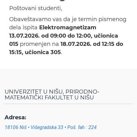
Poštovani studenti,
Obaveštavamo vas da je termin pismenog
dela ispita
Elektromagnetizam
13.07.2026. od 09:00 do 12:00, učionica
015
promenjen na
18.07.2026. od 12:15 do
15:15, učionica 305
.
UNIVERZITET U NIŠU, PRIRODNO-
MATEMATIČKI FAKULTET U NIŠU
Adresa:
18106 Niš • Višegradska 33 • Poš. fah : 224