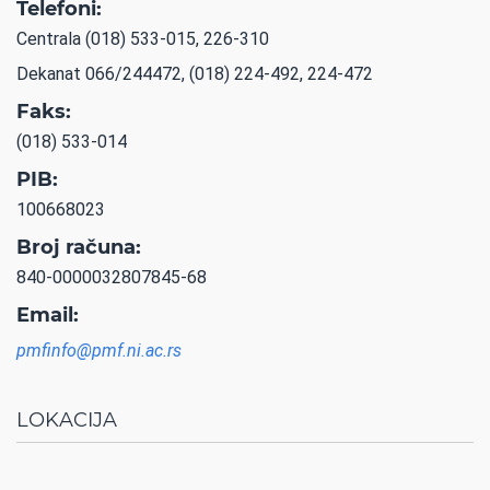
Telefoni:
Centrala (018) 533-015, 226-310
Dekanat 066/244472, (018) 224-492, 224-472
Faks:
(018) 533-014
PIB:
100668023
Broj računa:
840-0000032807845-68
Email:
pmfinfo@pmf.ni.ac.rs
LOKACIJA