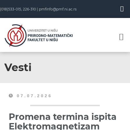
(018)533-015, 226-310 |
pmfinfo@pmf.ni.ac.rs
Vesti
07.07.2026
Promena termina ispita
Elektromagnetizam