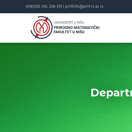
Skip
(018)533-015, 226-310 |
pmfinfo@pmf.ni.ac.rs
to
content
Departm