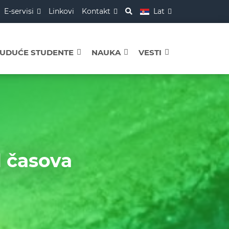
E-servisi
Linkovi
Kontakt
Lat
BUDUĆE STUDENTE
NAUKA
VESTI
d časova