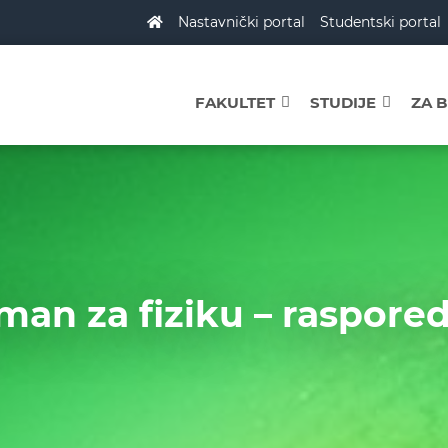
Nastavnički portal
Studentski portal
FAKULTET
STUDIJE
ZA 
an za fiziku – raspore