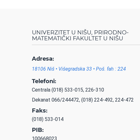
UNIVERZITET U NIŠU, PRIRODNO-
MATEMATIČKI FAKULTET U NIŠU
Adresa:
18106 Niš • Višegradska 33 • Poš. fah : 224
Telefoni:
Centrala (018) 533-015, 226-310
Dekanat 066/244472, (018) 224-492, 224-472
Faks:
(018) 533-014
PIB:
100668023