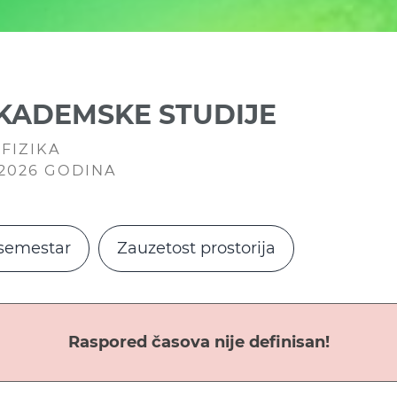
AKADEMSKE STUDIJE
FIZIKA
/2026 GODINA
semestar
Zauzetost prostorija
Raspored časova nije definisan!