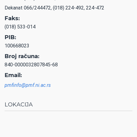
Dekanat 066/244472, (018) 224-492, 224-472
Faks:
(018) 533-014
PIB:
100668023
Broj računa:
840-0000032807845-68
Email:
pmfinfo@pmf.ni.ac.rs
LOKACIJA