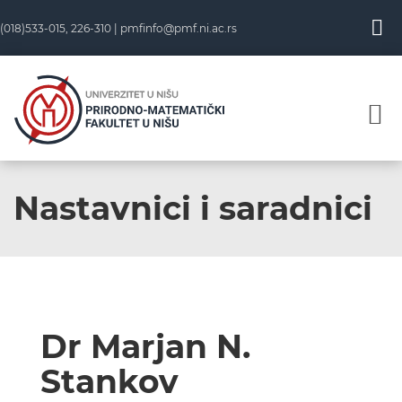
(018)533-015, 226-310 |
pmfinfo@pmf.ni.ac.rs
Nastavnici i saradnici
Dr Marjan N.
Stankov