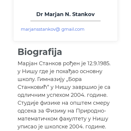
Dr Marjan N. Stankov
Biografija
Марјан Станков рођен је 12.9.1985.
у Нишу где је похађао основну
школу. Гимназију „Бора
Станковић“ у Нишу завршио је са
одличним успехом 2004. године.
Студије физике на општем смеру
одсека за Физику на Природно-
математичком факултету у Нишу
уписао је школске 2004. године.