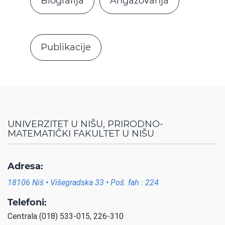
Biografija
Angažovanja
Publikacije
UNIVERZITET U NIŠU, PRIRODNO-
MATEMATIČKI FAKULTET U NIŠU
Adresa:
18106 Niš • Višegradska 33 • Poš. fah : 224
Telefoni:
Centrala (018) 533-015, 226-310