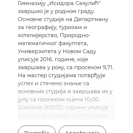
Гимназију „Исидора Секулић“
завршио је у родном граду.
Oсновне студије на Департману
за географију, туризам и
хотелијерство, Природно-
математичког факултета,
Универзитета у Новом Саду
уписује 2016. године, које
завршава у року, са просеком 9,71.
На мастер студијама потврђује
успех и стечено знање са
основних студија и завршава их у
јулу са просеком оцена 10,00.
Школске 2021/22. године уписује
докторске студије на истом фак