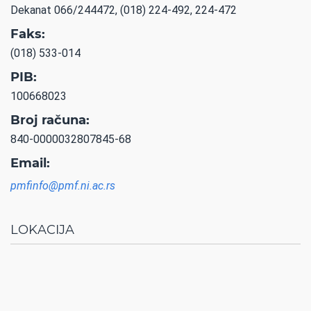
Dekanat 066/244472, (018) 224-492, 224-472
Faks:
(018) 533-014
PIB:
100668023
Broj računa:
840-0000032807845-68
Email:
pmfinfo@pmf.ni.ac.rs
LOKACIJA