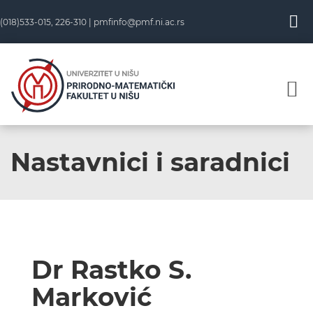
(018)533-015, 226-310 |
pmfinfo@pmf.ni.ac.rs
Nastavnici i saradnici
Dr Rastko S.
Marković