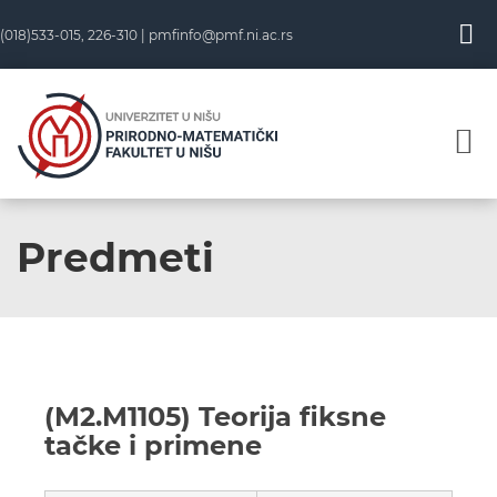
(018)533-015, 226-310 |
pmfinfo@pmf.ni.ac.rs
Predmeti
(M2.M1105) Teorija fiksne
tačke i primene