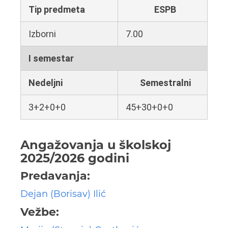
Tip predmeta
ESPB
Izborni
7.00
I semestar
Nedeljni
Semestralni
3+2+0+0
45+30+0+0
Angažovanja u školskoj
2025/2026 godini
Predavanja:
Dejan (Borisav) Ilić
Vežbe: