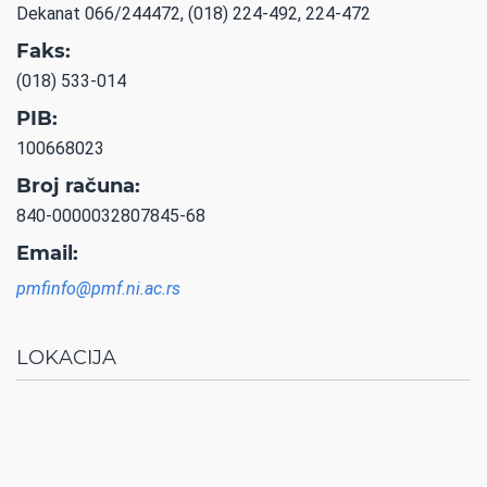
Dekanat 066/244472, (018) 224-492, 224-472
Faks:
(018) 533-014
PIB:
100668023
Broj računa:
840-0000032807845-68
Email:
pmfinfo@pmf.ni.ac.rs
LOKACIJA