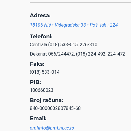
Adresa:
18106 Niš • Višegradska 33 • Poš. fah : 224
Telefoni:
Centrala (018) 533-015, 226-310
Dekanat 066/244472, (018) 224-492, 224-472
Faks:
(018) 533-014
PIB:
100668023
Broj računa:
840-0000032807845-68
Email:
pmfinfo@pmf.ni.ac.rs