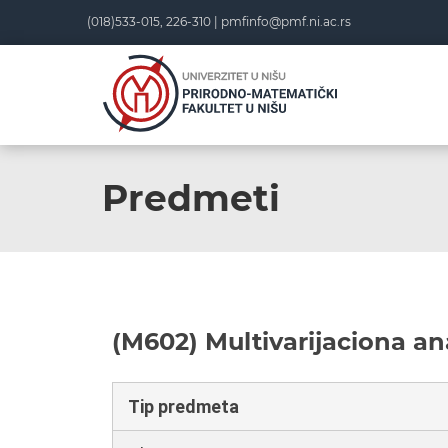
(018)533-015, 226-310 |
pmfinfo@pmf.ni.ac.rs
Predmeti
(M602) Multivarijaciona an
Tip predmeta