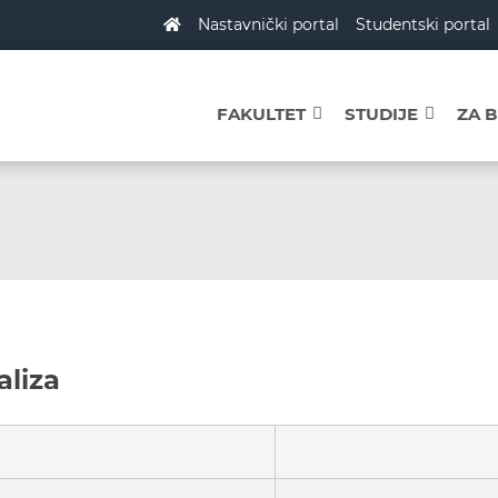
Nastavnički portal
Studentski portal
FAKULTET
STUDIJE
ZA 
aliza