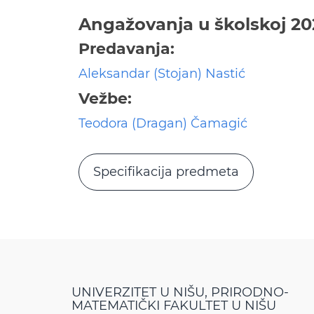
Angažovanja u školskoj 20
Predavanja:
Aleksandar (Stojan) Nastić
Vežbe:
Teodora (Dragan) Čamagić
Specifikacija predmeta
UNIVERZITET U NIŠU, PRIRODNO-
MATEMATIČKI FAKULTET U NIŠU