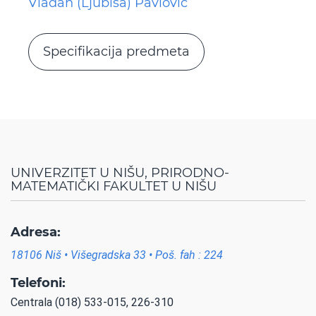
Vladan (Ljubiša) Pavlović
Specifikacija predmeta
UNIVERZITET U NIŠU, PRIRODNO-
MATEMATIČKI FAKULTET U NIŠU
Adresa:
18106 Niš • Višegradska 33 • Poš. fah : 224
Telefoni:
Centrala (018) 533-015, 226-310