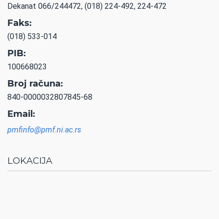
Dekanat 066/244472, (018) 224-492, 224-472
Faks:
(018) 533-014
PIB:
100668023
Broj računa:
840-0000032807845-68
Email:
pmfinfo@pmf.ni.ac.rs
LOKACIJA