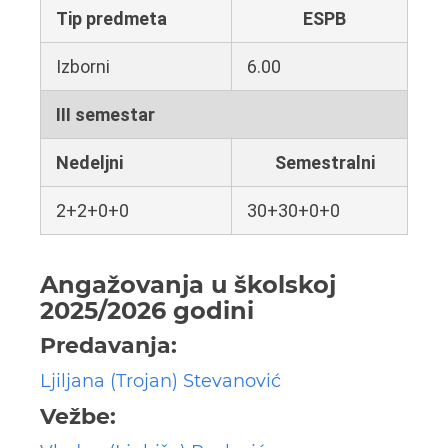
Tip predmeta
ESPB
Izborni
6.00
III semestar
Nedeljni
Semestralni
2+2+0+0
30+30+0+0
Angažovanja u školskoj
2025/2026 godini
Predavanja:
Ljiljana (Trojan) Stevanović
Vežbe: