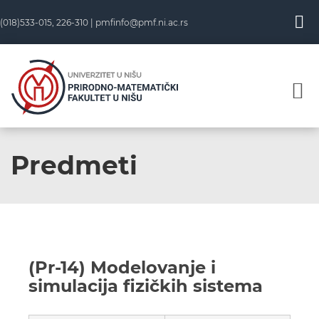
(018)533-015, 226-310 |
pmfinfo@pmf.ni.ac.rs
Predmeti
(Pr-14) Modelovanje i
simulacija fizičkih sistema