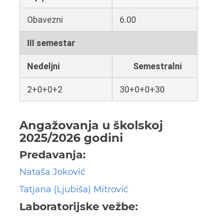
Obavezni
6.00
III semestar
Nedeljni
Semestralni
2+0+0+2
30+0+0+30
Angažovanja u školskoj
2025/2026 godini
Predavanja:
Nataša Joković
Tatjana (Ljubiša) Mitrović
Laboratorijske vežbe: