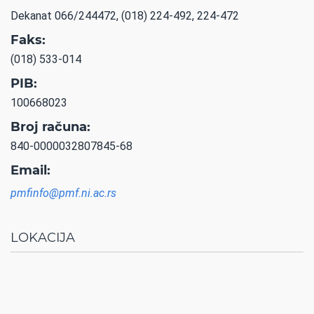
Dekanat 066/244472, (018) 224-492, 224-472
Faks:
(018) 533-014
PIB:
100668023
Broj računa:
840-0000032807845-68
Email:
pmfinfo@pmf.ni.ac.rs
LOKACIJA