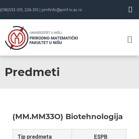
(018)533-015, 226-310 |
pmfinfo@pmf.ni.ac.rs
Predmeti
(MM.MM33O) Biotehnologija
Tip predmeta
ESPB