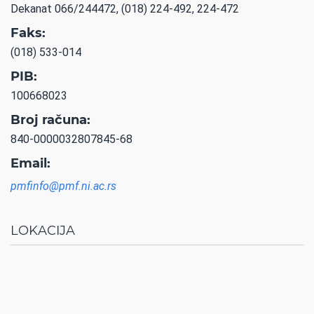
Dekanat 066/244472, (018) 224-492, 224-472
Faks:
(018) 533-014
PIB:
100668023
Broj računa:
840-0000032807845-68
Email:
pmfinfo@pmf.ni.ac.rs
LOKACIJA