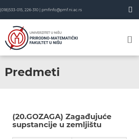
(018)533-015, 226-310 |
pmfinfo@pmf.ni.ac.rs
Predmeti
(20.GOZAGA) Zagađujuće
supstancije u zemljištu