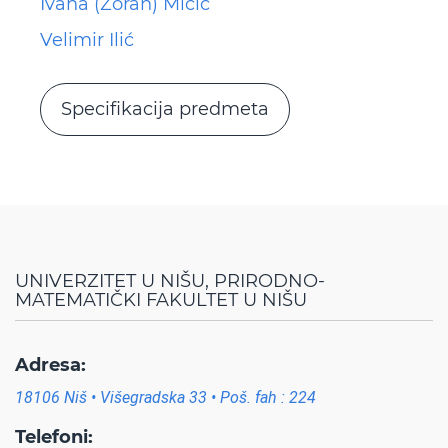
Ivana (Zoran) Micić
Velimir Ilić
Specifikacija predmeta
UNIVERZITET U NIŠU, PRIRODNO-
MATEMATIČKI FAKULTET U NIŠU
Adresa:
18106 Niš • Višegradska 33 • Poš. fah : 224
Telefoni: