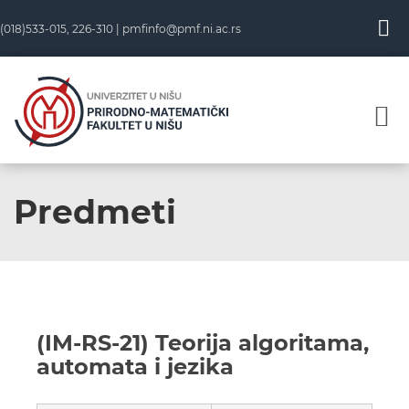
(018)533-015, 226-310 |
pmfinfo@pmf.ni.ac.rs
Predmeti
(IM-RS-21) Teorija algoritama,
automata i jezika