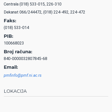
Centrala (018) 533-015, 226-310
Dekanat 066/244472, (018) 224-492, 224-472
Faks:
(018) 533-014
PIB:
100668023
Broj računa:
840-0000032807845-68
Email:
pmfinfo@pmf.ni.ac.rs
LOKACIJA