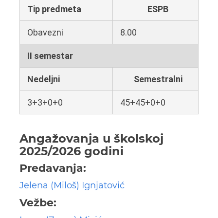
Tip predmeta
ESPB
Obavezni
8.00
II semestar
Nedeljni
Semestralni
3+3+0+0
45+45+0+0
Angažovanja u školskoj
2025/2026 godini
Predavanja:
Jelena (Miloš) Ignjatović
Vežbe: