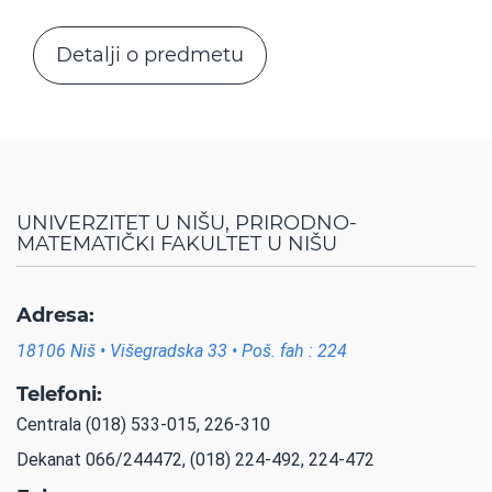
Detalji o predmetu
UNIVERZITET U NIŠU, PRIRODNO-
MATEMATIČKI FAKULTET U NIŠU
Adresa:
18106 Niš • Višegradska 33 • Poš. fah : 224
Telefoni:
Centrala (018) 533-015, 226-310
Dekanat 066/244472, (018) 224-492, 224-472