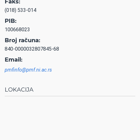
Faks:
(018) 533-014
PIB:
100668023
Broj računa:
840-0000032807845-68
Email:
pmfinfo@pmf.ni.ac.rs
LOKACIJA