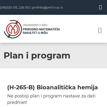
Skip
(018)533-015, 226-310 |
pmfinfo@pmf.ni.ac.rs
to
content
Plan i program
(H-265-B) Bioanalitička hemija
Ne postoji plan i program nastave za dati
predmet!